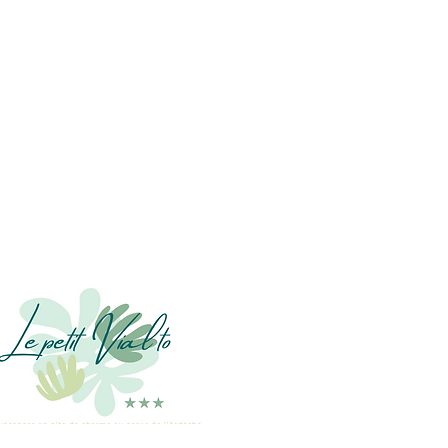
Hameau de Comps
07120 Grospierres
Ouvert toute l'année