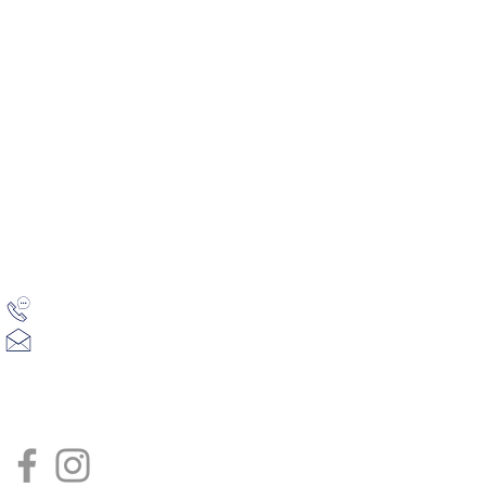
Accueil
06 19 91 58 55
Le domaine
lepetitvialto@gmail.com
La piscine
Le gite Hor
Les activité
Les disponib
Galerie pho
Les tarifs