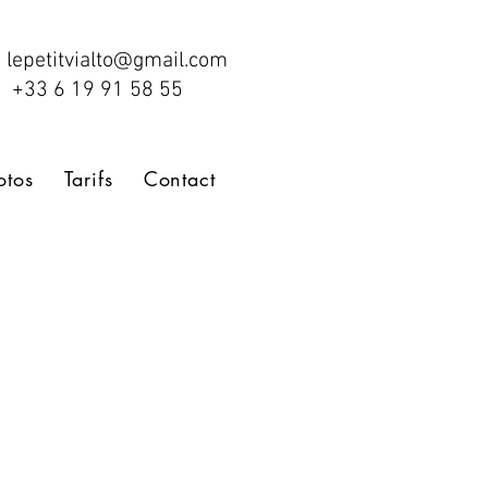
lepetitvialto@gmail.com
+33 6 19 91 58 55
otos
Tarifs
Contact