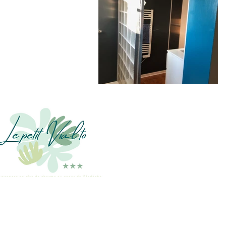
Hameau de Comps
07120 Grospierres
Ouvert toute l'année