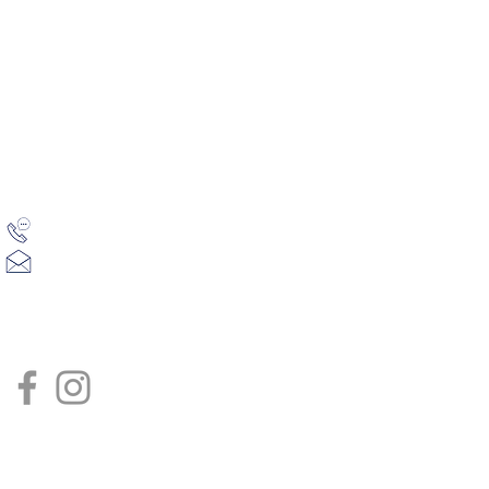
Accueil
06 19 91 58 55
Le domaine
lepetitvialto@gmail.com
La piscine
Le gite Hor
Les activité
Les disponib
Galerie pho
Les tarifs
Contact