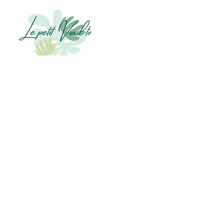
Hameau de Comps
07120 Grospierres
Ouvert toute l'année
06 19 91 58 55
lepetitvialto@gmail.com
Accueil
Le domaine
La piscine